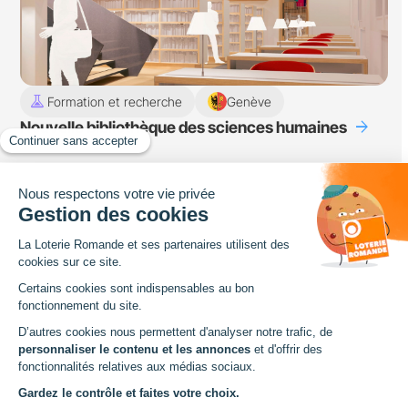
experiment
Formation et recherche
Genève
arrow_forward
Nouvelle bibliothèque des sciences humaines
Loterie Romande
Avenue de Provence 14
Case postale 1013
1001 Lausanne
Tel. +41 21 348 13 13