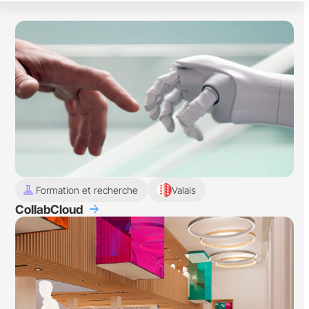
experiment
Formation et recherche
Valais
arrow_forward
CollabCloud