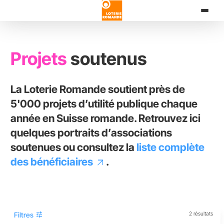
Aller
au
contenu
principal
Projets
soutenus
La Loterie Romande soutient près de
5'000 projets d’utilité publique chaque
année en Suisse romande. Retrouvez ici
quelques portraits d’associations
soutenues ou consultez la
liste complète
des bénéficiaires
.
tune
Filtres
2 résultats