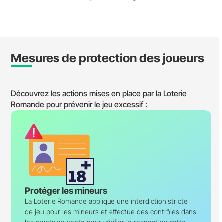
Mesures de protection des joueurs
Découvrez les actions mises en place par la Loterie
Romande pour prévenir le jeu excessif :
Protéger les mineurs
La Loterie Romande applique une interdiction stricte
de jeu pour les mineurs et effectue des contrôles dans
les points de vente pour vérifier le respect de cette