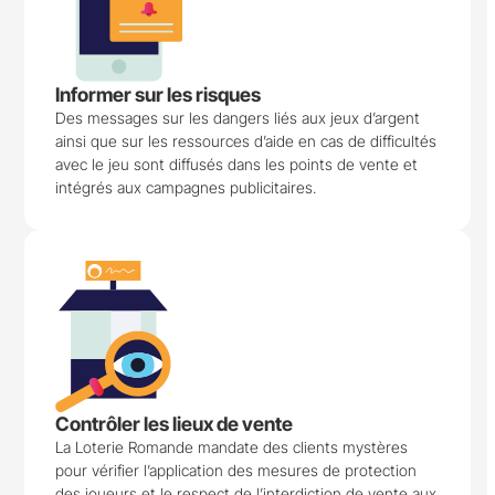
Informer sur les risques
Des messages sur les dangers liés aux jeux d’argent
ainsi que sur les ressources d’aide en cas de difficultés
avec le jeu sont diffusés dans les points de vente et
intégrés aux campagnes publicitaires.
Contrôler les lieux de vente
La Loterie Romande mandate des clients mystères
pour vérifier l’application des mesures de protection
des joueurs et le respect de l’interdiction de vente aux