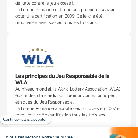
de lutte contre le jeu excessif.
La Loterie Romande est l’une des premières à avoir
obtenu la certification en 2009. Celle-ci a été
renouvelée avec succès tous les trois ans.
Les principes du Jeu Responsable de la
WLA
Au niveau mondial, la World Lottery Association (WLA)
édicte des standards pour promouvoir les principes
éthiques du Jeu Responsable.
La Loterie Romande a adopté ces principes en 2007 et
renouvelle cette certification tous les trois ans.
Loterie Romande