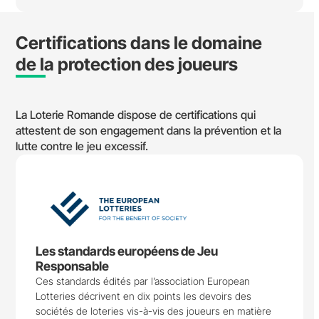
Certifications dans le domaine
de la protection des joueurs
La Loterie Romande dispose de certifications qui
attestent de son engagement dans la prévention et la
lutte contre le jeu excessif.
Les standards européens de Jeu
Responsable
Ces standards édités par l’association European
Lotteries décrivent en dix points les devoirs des
sociétés de loteries vis-à-vis des joueurs en matière