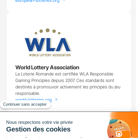
european-lotteries.org
arrow_outward
World Lottery Association
La Loterie Romande est certifiée WLA Responsible
Gaming Principles depuis 2007. Ces standards sont
destinés à promouvoir activement les principes du jeu
responsable.
world-lotteries.org
arrow_outward
Loterie Romande
Avenue de Provence 14
Case postale 1013
1001 Lausanne