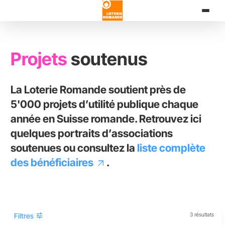
Aller
au
contenu
principal
Projets
soutenus
La Loterie Romande soutient près de
5'000 projets d’utilité publique chaque
année en Suisse romande. Retrouvez ici
quelques portraits d’associations
soutenues ou consultez la
liste complète
des bénéficiaires
.
tune
Filtres
3 résultats