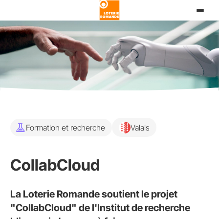
Aller
au
contenu
principal
experiment
Formation et recherche
Valais
CollabCloud
La Loterie Romande soutient le projet
"CollabCloud" de l'Institut de recherche