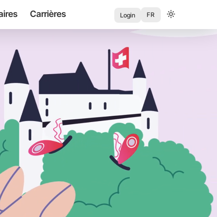
aires
Carrières
User
FR
Login
account
menu