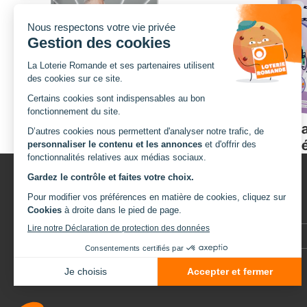
arrow_outward
Répa
Rapport annuel 2025
béné
Pied
Loterie Romande
À PROPOS
Avenue de Provence 14
Aide et contact
Case postale 1013
1001 Lausanne
de
Politique des cookies
Tel. +41 21 348 13 13
Protection des données
page