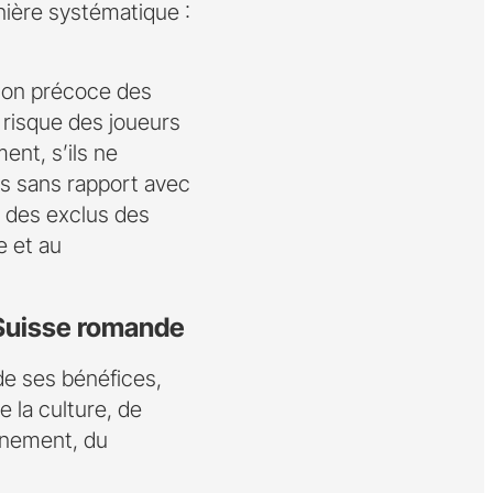
nière systématique :
tion précoce des
e risque des joueurs
nt, s’ils ne
es sans rapport avec
al des exclus des
e et au
 Suisse romande
 de ses bénéfices,
 la culture, de
onnement, du