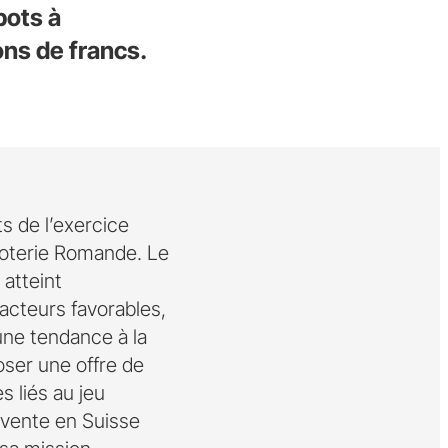
pots à
ions de francs.
ts de l’exercice
 Loterie Romande. Le
 atteint
facteurs favorables,
une tendance à la
oser une offre de
s liés au jeu
 vente en Suisse