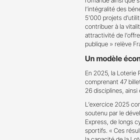
romande ainsi que s
l’intégralité des bé
5'000 projets d’util
contribuer à la vita
attractivité de l’offr
publique » relève F
Un modèle écon
En 2025, la Loterie 
comprenant 47 billets
26 disciplines, ains
L’exercice 2025 con
soutenu par le dével
Express, de longs cy
sportifs. « Ces résu
la capacité de la Lo