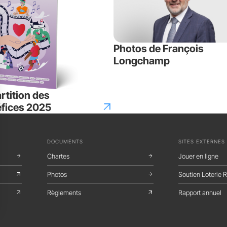
Photos de François
Longchamp
rtition des
arrow_outward
fices 2025
DOCUMENTS
SITES EXTERNES
Chartes
Jouer en ligne
arrow_forward
arrow_forward
Photos
Soutien Loterie
arrow_outward
arrow_forward
Règlements
Rapport annuel
arrow_outward
arrow_outward