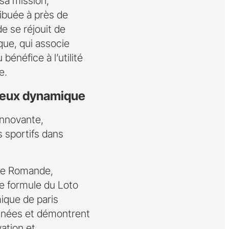
sa mission,
ribuée à près de
e se réjouit de
que, qui associe
 bénéfice à l’utilité
e.
 jeux dynamique
innovante,
s sportifs dans
rie Romande,
le formule du Loto
mique de paris
 années et démontrent
ation et