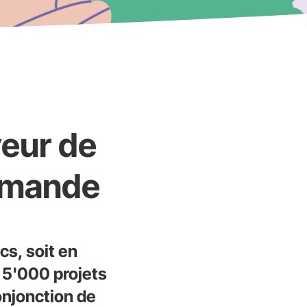
veur de
omande
cs, soit en
 5'000 projets
onjonction de