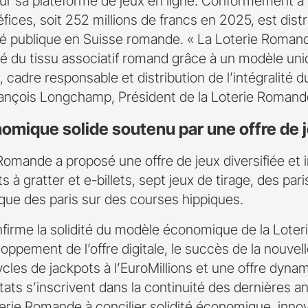
ur sa plateforme de jeux en ligne. Conformément à 
néfices, soit 252 millions de francs en 2025, est dist
ité publique en Suisse romande. « La Loterie Romand
lité du tissu associatif romand grâce à un modèle uni
e, cadre responsable et distribution de l’intégralité du
rançois Longchamp, Président de la Loterie Romand
omique solide soutenu par une offre de
Romande a proposé une offre de jeux diversifiée et 
 à gratter et e-billets, sept jeux de tirage, des pari
i que des paris sur des courses hippiques.
firme la solidité du modèle économique de la Lote
oppement de l’offre digitale, le succès de la nouvel
cles de jackpots à l’EuroMillions et une offre dyna
ltats s’inscrivent dans la continuité des dernières
terie Romande à concilier solidité économique, innov