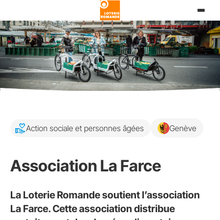
Aller
au
contenu
principal
volunteer_activism
Action sociale et personnes âgées
Genève
Association La Farce
La Loterie Romande soutient l’association
La Farce. Cette association distribue