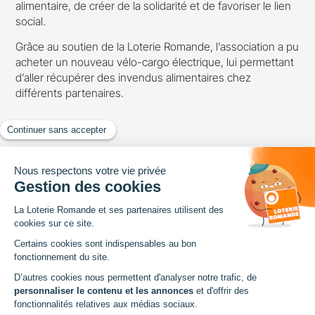
alimentaire, de créer de la solidarité et de favoriser le lien
social.
Grâce au soutien de la Loterie Romande, l’association a pu
acheter un nouveau vélo-cargo électrique, lui permettant
d’aller récupérer des invendus alimentaires chez
différents partenaires.
Loterie Romande
Avenue de Provence 14
Case postale 1013
1001 Lausanne
Tel. +41 21 348 13 13
Pied
À PROPOS
DOCUMENTS
Aide et contact
Chartes
arrow_forward
arrow_forward