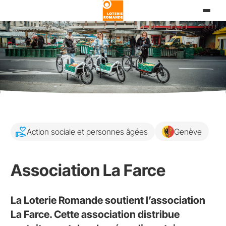
Direkt
zum
Inhalt
volunteer_activism
Action sociale et personnes âgées
Genève
Association La Farce
La Loterie Romande soutient l’association
La Farce. Cette association distribue