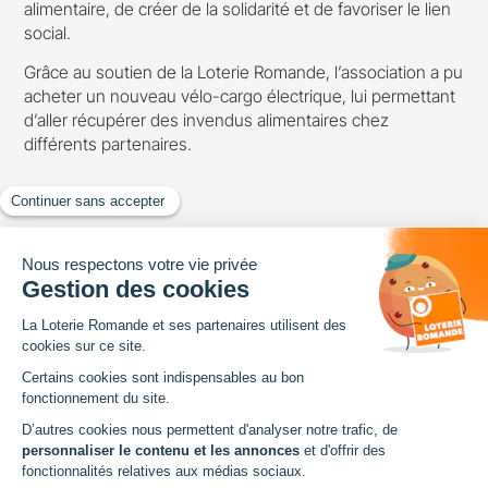
alimentaire, de créer de la solidarité et de favoriser le lien
social.
Grâce au soutien de la Loterie Romande, l’association a pu
acheter un nouveau vélo-cargo électrique, lui permettant
d’aller récupérer des invendus alimentaires chez
différents partenaires.
Loterie Romande
Avenue de Provence 14
Case postale 1013
1001 Lausanne
Tel. +41 21 348 13 13
Pied
ÜBER
DOKUMENTE
Hilfe und Kontakt
Leitbilder
arrow_forward
arrow_forward