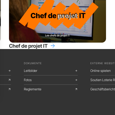
arrow_forward
Chef de projet IT
DOKUMENTE
EXTERNE WEBSIT
Leitbilder
Online spielen
arrow_forward
arrow_forward
Fotos
Soutien Loterie
arrow_outward
arrow_forward
Reglemente
Geschäftsberich
arrow_outward
arrow_outward