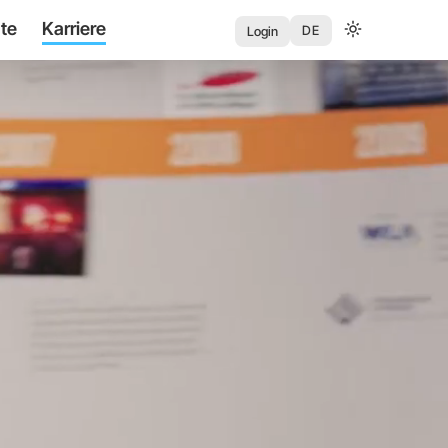
te
Karriere
User
DE
Login
account
menu