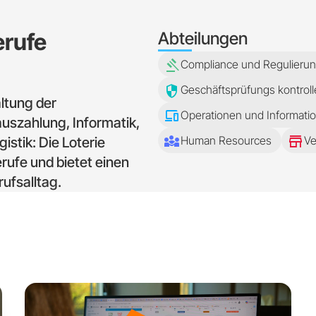
erufe
Abteilungen
gavel
Compliance und Regulieru
security
Geschäftsprüfungs kontroll
ltung der
devices
Operationen und Informat
uszahlung, Informatik,
diversity_3
store
Human Resources
Ve
stik: Die Loterie
rufe und bietet einen
ufsalltag.