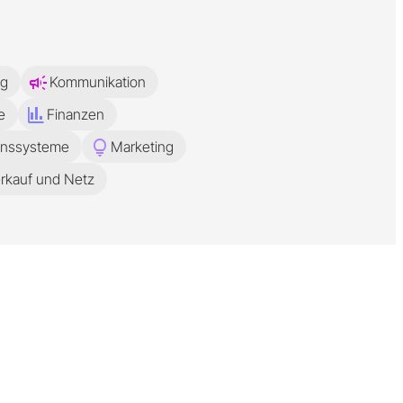
campaign
ng
Kommunikation
finance
e
Finanzen
lightbulb
ionssysteme
Marketing
rkauf und Netz