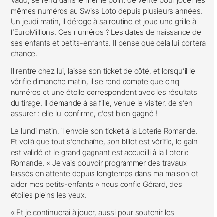
Vaud, se rend dans le même point de vente pour jouer les
mêmes numéros au Swiss Loto depuis plusieurs années.
Un jeudi matin, il déroge à sa routine et joue une grille à
l’EuroMillions. Ces numéros ? Les dates de naissance de
ses enfants et petits-enfants. Il pense que cela lui portera
chance.
Il rentre chez lui, laisse son ticket de côté, et lorsqu’il le
vérifie dimanche matin, il se rend compte que cinq
numéros et une étoile correspondent avec les résultats
du tirage. Il demande à sa fille, venue le visiter, de s’en
assurer : elle lui confirme, c’est bien gagné !
Le lundi matin, il envoie son ticket à la Loterie Romande.
Et voilà que tout s’enchaîne, son billet est vérifié, le gain
est validé et le grand gagnant est accueilli à la Loterie
Romande. « Je vais pouvoir programmer des travaux
laissés en attente depuis longtemps dans ma maison et
aider mes petits-enfants » nous confie Gérard, des
étoiles pleins les yeux.
« Et je continuerai à jouer, aussi pour soutenir les