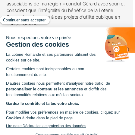
associations de ma région » conclut Gérard avec sourire,
conscient que l’intégralité du bénéfice de la Loterie
Romande est versée à des projets d’utilité publique en
Suisse romande.
Loterie Romande
Avenue de Provence 14
Case postale 1013
1001 Lausanne
Tel. +41 21 348 13 13
Pied
À PROPOS
DOCUMENTS
Aide et contact
Chartes
arrow_forward
arrow_forward
de
Politique des cookies
Photos
arrow_outward
arrow_forward
page
Protection des données
Règlements
arrow_outward
arrow_outward
SITES EXTERNES
PLUS DE PAGES
Jouer en ligne
Concours
arrow_outward
arrow_forward