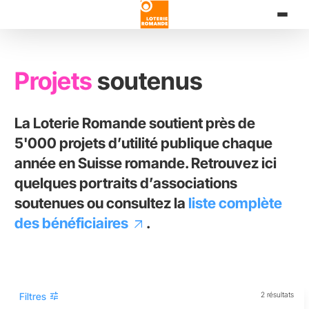
Aller
au
contenu
principal
Projets
soutenus
La Loterie Romande soutient près de
5'000 projets d’utilité publique chaque
année en Suisse romande. Retrouvez ici
quelques portraits d’associations
soutenues ou consultez la
liste complète
des bénéficiaires
.
tune
Filtres
2 résultats