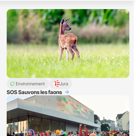
eco
Environnement
Jura
arrow_forward
SOS Sauvons les faons