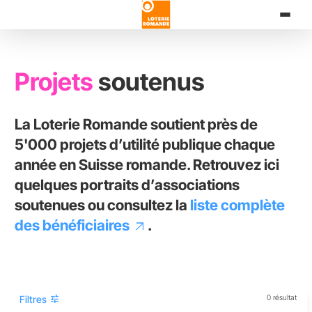
Aller
au
contenu
principal
Projets
soutenus
La Loterie Romande soutient près de
5'000 projets d’utilité publique chaque
année en Suisse romande. Retrouvez ici
quelques portraits d’associations
soutenues ou consultez la
liste complète
des bénéficiaires
.
tune
Filtres
0 résultat