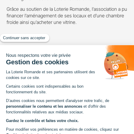
Grâce au soutien de la Loterie Romande, l’association a pu
financer l’aménagement de ses locaux et d’une chambre
froide ainsi qu’acheter une vitrine.
Loterie Romande
Avenue de Provence 14
Case postale 1013
1001 Lausanne
Tel. +41 21 348 13 13
Pied
À PROPOS
DOCUMENTS
Aide et contact
Chartes
arrow_forward
arrow_forward
de
Politique des cookies
Photos
arrow_outward
arrow_forward
page
Protection des données
Règlements
arrow_outward
arrow_outward