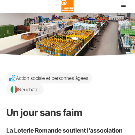
Aller
au
contenu
principal
volunteer_activism
Action sociale et personnes âgées
Neuchâtel
Un jour sans faim
La Loterie Romande soutient l’association