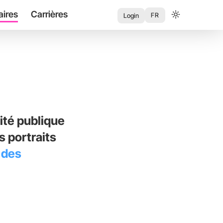
aires
Carrières
User
FR
Login
account
menu
ité publique
 portraits
 des