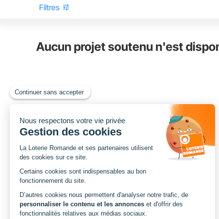
tune
Filtres
Aucun projet soutenu n'est dispo