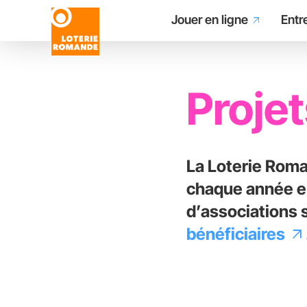
Main
Aller
Jouer en ligne
Entr
arrow_outward
au
contenu
navigation
principal
Proje
La Loterie Roma
chaque année en
d’associations 
bénéficiaires