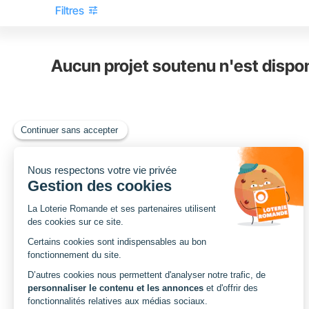
tune
Filtres
Aucun projet soutenu n'est dispo