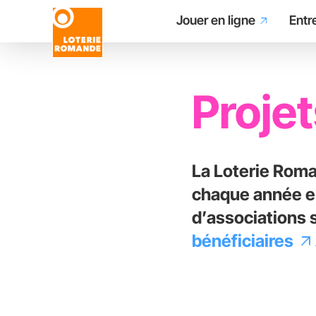
Main
Aller
Jouer en ligne
Entr
arrow_outward
au
contenu
navigation
principal
Proje
La Loterie Roma
chaque année en
d’associations 
bénéficiaires