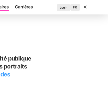
aires
Carrières
User
FR
Login
account
menu
ité publique
 portraits
 des