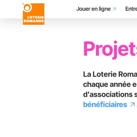
Main
Aller
Jouer en ligne
Entr
arrow_outward
au
contenu
navigation
principal
Proje
La Loterie Roma
chaque année en
d’associations 
bénéficiaires