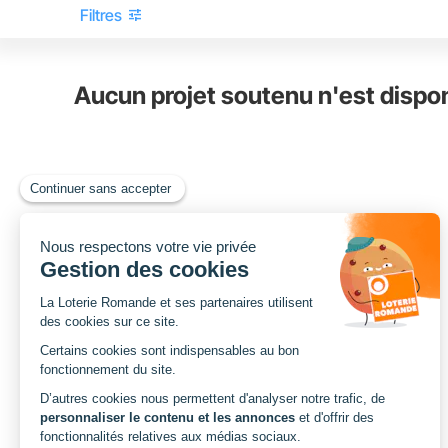
tune
Filtres
Aucun projet soutenu n'est dispo