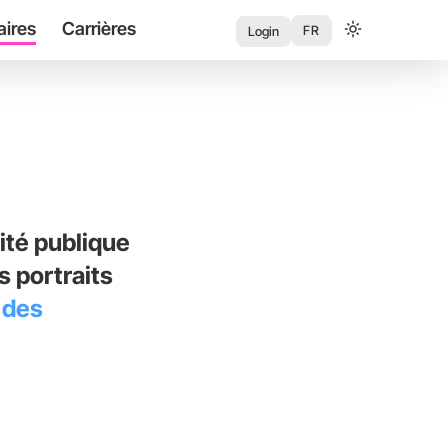
aires
Carrières
User
FR
Login
account
menu
ité publique
 portraits
 des