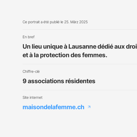
Ce portrait a été publié le 25. März 2025
En bref
Un lieu unique à Lausanne dédié aux droi
et à la protection des femmes.
Chiffre-clé
9 associations résidentes
Site internet
maisondelafemme.ch
arrow_outward