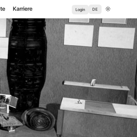
te
Karriere
User
DE
Login
account
menu