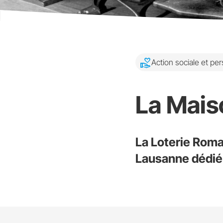
volunteer_activism
Action sociale et p
La Mais
La Loterie Roma
Lausanne dédié 