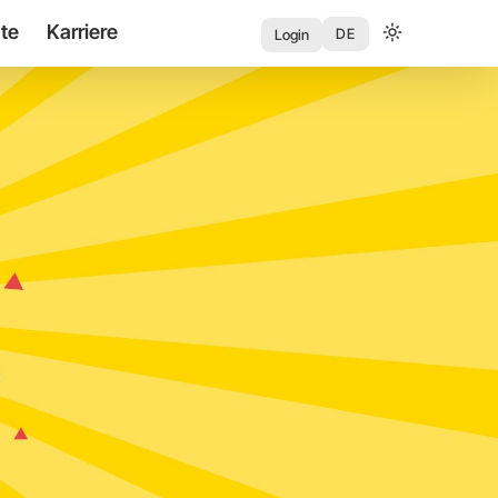
te
Karriere
User
DE
Login
account
menu