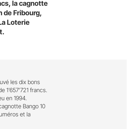
cs, la cagnotte
 de Fribourg,
La Loterie
t.
ouvé les dix bons
e 1’657’721 francs.
jeu en 1994.
a cagnotte Bango 10
uméros et la