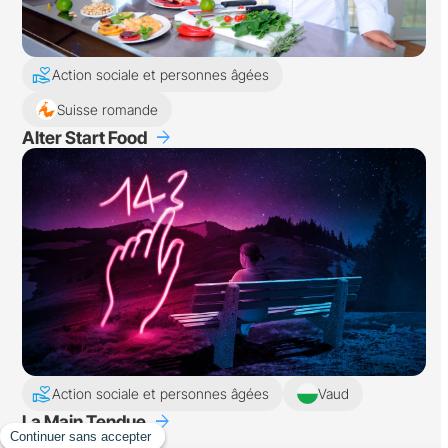
volunteer_activism
Action sociale et personnes âgées
Suisse romande
arrow_forward
Alter Start Food
volunteer_activism
Action sociale et personnes âgées
Vaud
arrow_forward
La Main Tendue