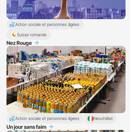
volunteer_activism
Action sociale et personnes âgées
Suisse romande
arrow_forward
Nez Rouge
volunteer_activism
Action sociale et personnes âgées
Neuchâtel
arrow_forward
Un jour sans faim