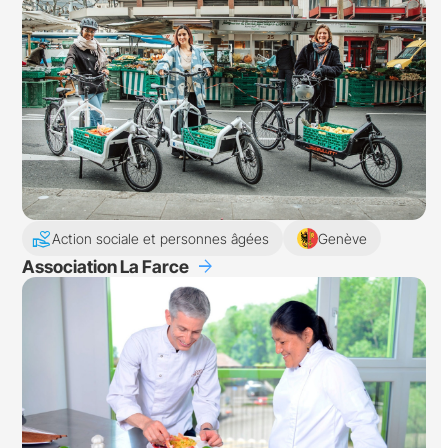
volunteer_activism
Action sociale et personnes âgées
Genève
arrow_forward
Association La Farce