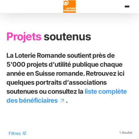
Aller
au
contenu
principal
Projets
soutenus
La Loterie Romande soutient près de
5'000 projets d’utilité publique chaque
année en Suisse romande. Retrouvez ici
quelques portraits d’associations
soutenues ou consultez la
liste complète
des bénéficiaires
.
tune
Filtres
1 résultat