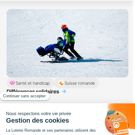
ecg_heart
Santé et handicap
Suisse romande
arrow_forward
Différences solidaires