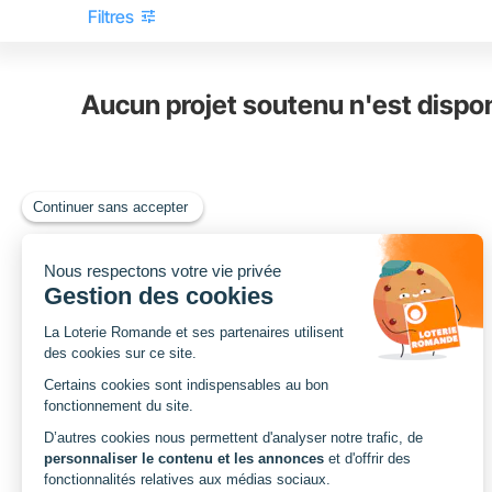
tune
Filtres
Aucun projet soutenu n'est dispo