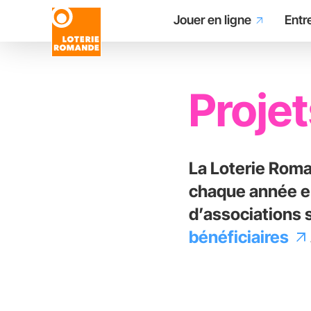
Main
Aller
Jouer en ligne
Entr
arrow_outward
au
contenu
navigation
principal
Proje
La Loterie Roma
chaque année en
d’associations 
bénéficiaires