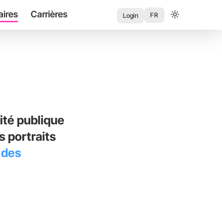
aires
Carrières
User
FR
Login
account
menu
ité publique
 portraits
 des