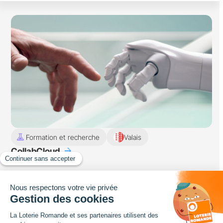
experiment
Formation et recherche
Valais
arrow_forward
CollabCloud