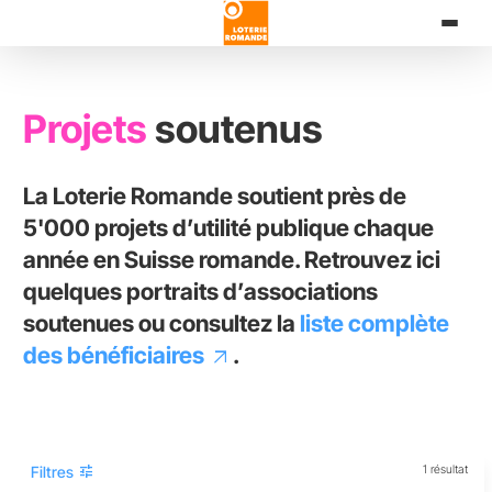
Aller
au
contenu
principal
Projets
soutenus
La Loterie Romande soutient près de
5'000 projets d’utilité publique chaque
année en Suisse romande. Retrouvez ici
quelques portraits d’associations
soutenues ou consultez la
liste complète
des bénéficiaires
.
tune
Filtres
1 résultat