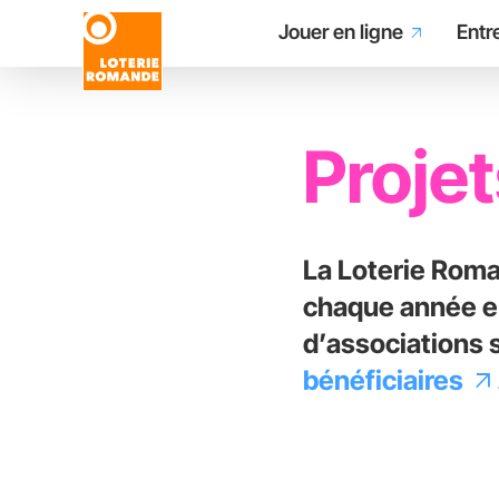
Main
Aller
Jouer en ligne
Entr
arrow_outward
au
contenu
navigation
principal
Proje
La Loterie Roma
chaque année en
d’associations 
bénéficiaires