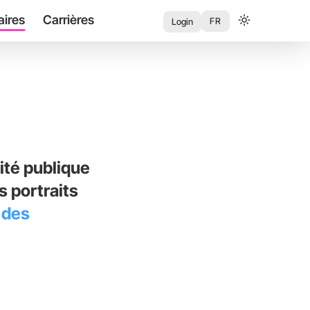
aires
Carrières
User
FR
Login
account
menu
ité publique
 portraits
 des