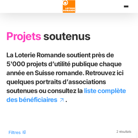
Aller
au
contenu
principal
Projets
soutenus
La Loterie Romande soutient près de
5'000 projets d’utilité publique chaque
année en Suisse romande. Retrouvez ici
quelques portraits d’associations
soutenues ou consultez la
liste complète
des bénéficiaires
.
tune
Filtres
2 résultats